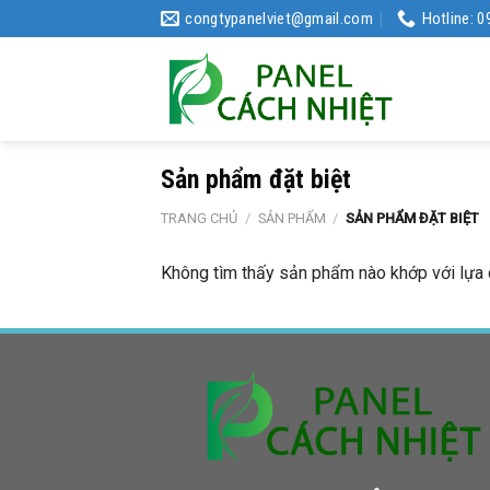
Skip
congtypanelviet@gmail.com
Hotline: 
to
content
Sản phẩm đặt biệt
TRANG CHỦ
/
SẢN PHẨM
/
SẢN PHẨM ĐẶT BIỆT
Không tìm thấy sản phẩm nào khớp với lựa 