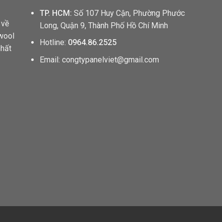
TP. HCM:
Số 107 Huy Cận, Phường Phước
 về
Long, Quận 9, Thành Phố Hồ Chí Minh
wool
Hotline:
0964.86.2525
nhất
Email: congtypanelviet@gmail.com