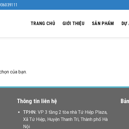
0936039111
TRANG CHỦ
GIỚI THIỆU
SẢN PHẨM
DỰ
chọn của bạn.
Thông tin liên hệ
Bản
TP.HN:
VP 3 tầng 2 tòa nhà Tứ Hiệp Plaza,
Xã Tứ Hiệp, Huyện Thanh Trì, Thành phố Hà
Nội