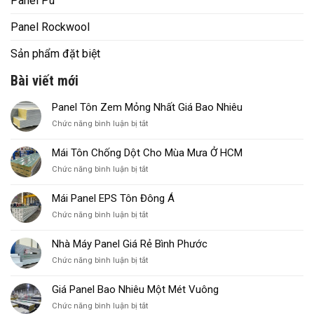
Panel Pu
Panel Rockwool
Sản phẩm đặt biệt
Bài viết mới
Panel Tôn Zem Mỏng Nhất Giá Bao Nhiêu
ở
Chức năng bình luận bị tắt
Panel
Tôn
Mái Tôn Chống Dột Cho Mùa Mưa Ở HCM
Zem
ở
Chức năng bình luận bị tắt
Mỏng
Mái
Nhất
Tôn
Giá
Mái Panel EPS Tôn Đông Á
Chống
Bao
ở
Chức năng bình luận bị tắt
Dột
Nhiêu
Mái
Cho
Panel
Mùa
Nhà Máy Panel Giá Rẻ Bình Phước
EPS
Mưa
ở
Chức năng bình luận bị tắt
Tôn
Ở
Nhà
Đông
HCM
Máy
Á
Giá Panel Bao Nhiêu Một Mét Vuông
Panel
ở
Chức năng bình luận bị tắt
Giá