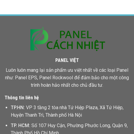
Giá
Rẻ
Panel
Bình
Bao
Phước
Nhiêu
Một
Mét
Vuông
PANEL VIỆT
Luôn luôn mang lại sản phẩm ưu việt nhất về các loại Panel
như: Panel EPS,
Panel Rockwool
để đảm bảo cho một công
trình hoàn hảo nhất cho chủ đầu tư.
Thông tin liên hệ
TP.HN:
VP 3 tầng 2 tòa nhà Tứ Hiệp Plaza, Xã Tứ Hiệp,
Huyện Thanh Trì, Thành phố Hà Nội
TP. HCM:
Số 107 Huy Cận, Phường Phước Long, Quận 9,
Thành Phố Hồ Chí Minh