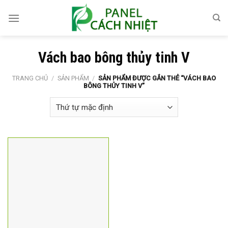
Skip
to
content
Vách bao bông thủy tinh V
TRANG CHỦ
/
SẢN PHẨM
/
SẢN PHẨM ĐƯỢC GẮN THẺ “VÁCH BAO
BÔNG THỦY TINH V”