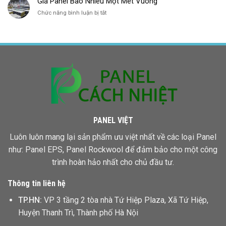
Giá Panel Bao Nhiêu Một Mét Vuông
Panel
ở
Chức năng bình luận bị tắt
Giá
Giá
Rẻ
Panel
Bình
Bao
Phước
Nhiêu
Một
Mét
Vuông
PANEL VIỆT
Luôn luôn mang lại sản phẩm ưu việt nhất về các loại Panel
như: Panel EPS,
Panel Rockwool
để đảm bảo cho một công
trình hoàn hảo nhất cho chủ đầu tư.
Thông tin liên hệ
TP.HN:
VP 3 tầng 2 tòa nhà Tứ Hiệp Plaza, Xã Tứ Hiệp,
Huyện Thanh Trì, Thành phố Hà Nội