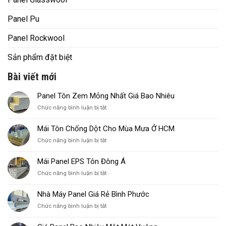
Panel Pu
Panel Rockwool
Sản phẩm đặt biệt
Bài viết mới
Panel Tôn Zem Mỏng Nhất Giá Bao Nhiêu
ở
Chức năng bình luận bị tắt
Panel
Tôn
Mái Tôn Chống Dột Cho Mùa Mưa Ở HCM
Zem
ở
Chức năng bình luận bị tắt
Mỏng
Mái
Nhất
Tôn
Giá
Mái Panel EPS Tôn Đông Á
Chống
Bao
ở
Chức năng bình luận bị tắt
Dột
Nhiêu
Mái
Cho
Panel
Mùa
Nhà Máy Panel Giá Rẻ Bình Phước
EPS
Mưa
ở
Chức năng bình luận bị tắt
Tôn
Ở
Nhà
Đông
HCM
Máy
Á