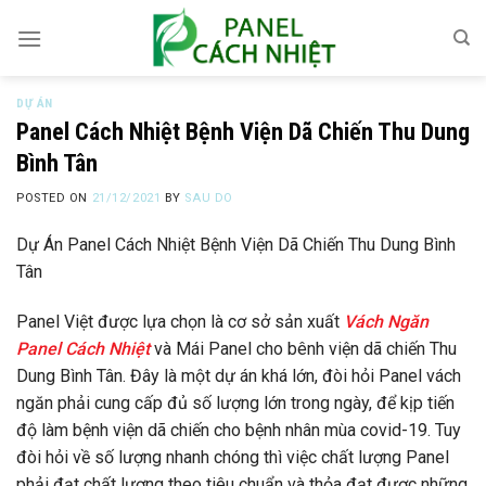
Skip
to
content
DỰ ÁN
Panel Cách Nhiệt Bệnh Viện Dã Chiến Thu Dung
Bình Tân
POSTED ON
21/12/2021
BY
SAU DO
Dự Án Panel Cách Nhiệt Bệnh Viện Dã Chiến Thu Dung Bình
Tân
Panel Việt được lựa chọn là cơ sở sản xuất
Vách Ngăn
Panel Cách Nhiệt
và Mái Panel cho bênh viện dã chiến Thu
Dung Bình Tân. Đây là một dự án khá lớn, đòi hỏi Panel vách
ngăn phải cung cấp đủ số lượng lớn trong ngày, để kịp tiến
độ làm bệnh viện dã chiến cho bệnh nhân mùa covid-19. Tuy
đòi hỏi về số lượng nhanh chóng thì việc chất lượng Panel
phải đạt chất lượng theo tiêu chuẩn và thỏa đạt được những