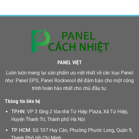
Giá
Rẻ
Panel
Bình
Bao
Phước
Nhiêu
Một
Mét
Vuông
PANEL VIỆT
Luôn luôn mang lại sản phẩm ưu việt nhất về các loại Panel
như: Panel EPS,
Panel Rockwool
để đảm bảo cho một công
trình hoàn hảo nhất cho chủ đầu tư.
Thông tin liên hệ
TP.HN:
VP 3 tầng 2 tòa nhà Tứ Hiệp Plaza, Xã Tứ Hiệp,
Huyện Thanh Trì, Thành phố Hà Nội
TP. HCM:
Số 107 Huy Cận, Phường Phước Long, Quận 9,
Thành Phố Hồ Chí Minh