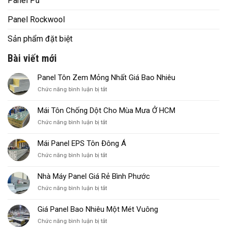
Panel Pu
Panel Rockwool
Sản phẩm đặt biệt
Bài viết mới
Panel Tôn Zem Mỏng Nhất Giá Bao Nhiêu
ở
Chức năng bình luận bị tắt
Panel
Tôn
Mái Tôn Chống Dột Cho Mùa Mưa Ở HCM
Zem
ở
Chức năng bình luận bị tắt
Mỏng
Mái
Nhất
Tôn
Giá
Mái Panel EPS Tôn Đông Á
Chống
Bao
ở
Chức năng bình luận bị tắt
Dột
Nhiêu
Mái
Cho
Panel
Mùa
Nhà Máy Panel Giá Rẻ Bình Phước
EPS
Mưa
ở
Chức năng bình luận bị tắt
Tôn
Ở
Nhà
Đông
HCM
Máy
Á
Giá Panel Bao Nhiêu Một Mét Vuông
Panel
ở
Chức năng bình luận bị tắt
Giá