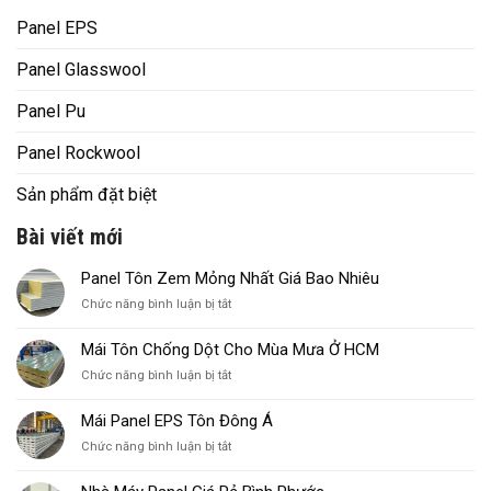
Panel EPS
Panel Glasswool
Panel Pu
Panel Rockwool
Sản phẩm đặt biệt
Bài viết mới
Panel Tôn Zem Mỏng Nhất Giá Bao Nhiêu
ở
Chức năng bình luận bị tắt
Panel
Tôn
Mái Tôn Chống Dột Cho Mùa Mưa Ở HCM
Zem
ở
Chức năng bình luận bị tắt
Mỏng
Mái
Nhất
Tôn
Giá
Mái Panel EPS Tôn Đông Á
Chống
Bao
ở
Chức năng bình luận bị tắt
Dột
Nhiêu
Mái
Cho
Panel
Mùa