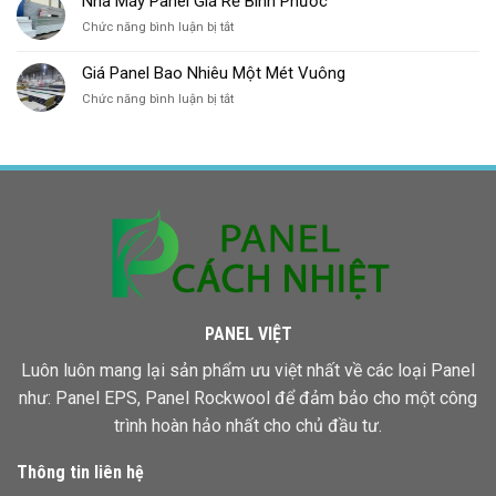
Nhà Máy Panel Giá Rẻ Bình Phước
EPS
Mưa
ở
Chức năng bình luận bị tắt
Tôn
Ở
Nhà
Đông
HCM
Máy
Á
Giá Panel Bao Nhiêu Một Mét Vuông
Panel
ở
Chức năng bình luận bị tắt
Giá
Giá
Rẻ
Panel
Bình
Bao
Phước
Nhiêu
Một
Mét
Vuông
PANEL VIỆT
Luôn luôn mang lại sản phẩm ưu việt nhất về các loại Panel
như: Panel EPS,
Panel Rockwool
để đảm bảo cho một công
trình hoàn hảo nhất cho chủ đầu tư.
Thông tin liên hệ