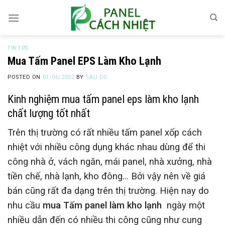
Skip
to
content
TIN TỨC
Mua Tấm Panel EPS Làm Kho Lạnh
POSTED ON
01/06/2022
BY
SAU DO
Kinh nghiệm mua tấm panel eps làm kho lạnh
chất lượng tốt nhất
Trên thị trường có rất nhiều tấm
panel xốp cách
nhiệt
với nhiều công dụng khác nhau dùng để thi
công nhà ở, vách ngăn, mái panel, nhà xưởng, nhà
tiền chế, nhà lạnh, kho đông… Bởi vậy nên về giá
bán cũng rất đa dạng trên thị trường. Hiện nay do
nhu cầu
mua Tấm panel làm kho lạnh
ngày một
nhiều dẫn đến có nhiều thi công cũng như cung