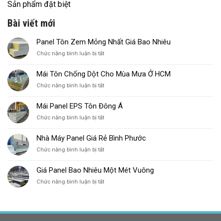
Sản phẩm đặt biệt
Bài viết mới
Panel Tôn Zem Mỏng Nhất Giá Bao Nhiêu
ở
Chức năng bình luận bị tắt
Panel
Tôn
Mái Tôn Chống Dột Cho Mùa Mưa Ở HCM
Zem
ở
Chức năng bình luận bị tắt
Mỏng
Mái
Nhất
Tôn
Giá
Mái Panel EPS Tôn Đông Á
Chống
Bao
ở
Chức năng bình luận bị tắt
Dột
Nhiêu
Mái
Cho
Panel
Mùa
Nhà Máy Panel Giá Rẻ Bình Phước
EPS
Mưa
ở
Chức năng bình luận bị tắt
Tôn
Ở
Nhà
Đông
HCM
Máy
Á
Giá Panel Bao Nhiêu Một Mét Vuông
Panel
ở
Chức năng bình luận bị tắt
Giá
Giá
Rẻ
Panel
Bình
Bao
Phước
Nhiêu