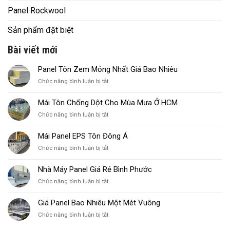
Panel Rockwool
Sản phẩm đặt biệt
Bài viết mới
Panel Tôn Zem Mỏng Nhất Giá Bao Nhiêu
ở
Chức năng bình luận bị tắt
Panel
Tôn
Mái Tôn Chống Dột Cho Mùa Mưa Ở HCM
Zem
ở
Chức năng bình luận bị tắt
Mỏng
Mái
Nhất
Tôn
Giá
Mái Panel EPS Tôn Đông Á
Chống
Bao
ở
Chức năng bình luận bị tắt
Dột
Nhiêu
Mái
Cho
Panel
Mùa
Nhà Máy Panel Giá Rẻ Bình Phước
EPS
Mưa
ở
Chức năng bình luận bị tắt
Tôn
Ở
Nhà
Đông
HCM
Máy
Á
Giá Panel Bao Nhiêu Một Mét Vuông
Panel
ở
Chức năng bình luận bị tắt
Giá
Giá
Rẻ