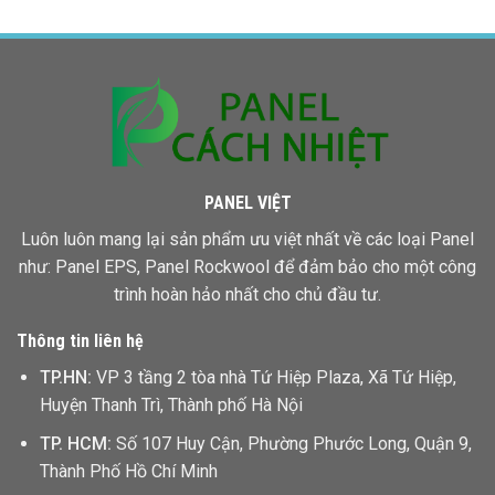
Panel
Bình
Bao
Phước
Nhiêu
Một
Mét
Vuông
PANEL VIỆT
Luôn luôn mang lại sản phẩm ưu việt nhất về các loại Panel
như: Panel EPS,
Panel Rockwool
để đảm bảo cho một công
trình hoàn hảo nhất cho chủ đầu tư.
Thông tin liên hệ
TP.HN:
VP 3 tầng 2 tòa nhà Tứ Hiệp Plaza, Xã Tứ Hiệp,
Huyện Thanh Trì, Thành phố Hà Nội
TP. HCM:
Số 107 Huy Cận, Phường Phước Long, Quận 9,
Thành Phố Hồ Chí Minh