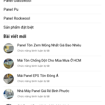
Panel Glasswool
Panel Pu
Panel Rockwool
Sản phẩm đặt biệt
Bài viết mới
Panel Tôn Zem Mỏng Nhất Giá Bao Nhiêu
ở
Chức năng bình luận bị tắt
Panel
Tôn
Mái Tôn Chống Dột Cho Mùa Mưa Ở HCM
Zem
ở
Chức năng bình luận bị tắt
Mỏng
Mái
Nhất
Tôn
Giá
Mái Panel EPS Tôn Đông Á
Chống
Bao
ở
Chức năng bình luận bị tắt
Dột
Nhiêu
Mái
Cho
Panel
Mùa
Nhà Máy Panel Giá Rẻ Bình Phước
EPS
Mưa
ở
Chức năng bình luận bị tắt
Tôn
Ở
Nhà
Đông
HCM
Máy
Á