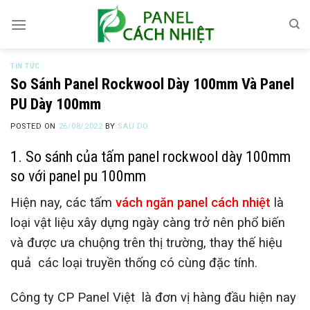
Skip
to
content
TIN TỨC
So Sánh Panel Rockwool Dày 100mm Và Panel
PU Dày 100mm
POSTED ON
26/08/2022
BY
SAU DO
1. So sánh của tấm panel rockwool dày 100mm
so với panel pu 100mm
Hiện nay, các tấm
vách ngăn panel cách nhiệt
là
loại vật liệu xây dựng ngày càng trở nên phổ biến
và được ưa chuộng trên thị trường, thay thế hiệu
quả các loại truyền thống có cùng đặc tính.
Công ty CP Panel Việt
là đơn vị hàng đầu hiện nay