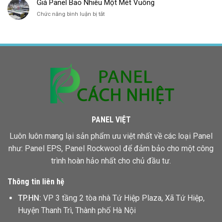
Giá Panel Bao Nhiêu Một Mét Vuông
Panel
ở
Chức năng bình luận bị tắt
Giá
Giá
Rẻ
Panel
Bình
Bao
Phước
Nhiêu
Một
Mét
Vuông
PANEL VIỆT
Luôn luôn mang lại sản phẩm ưu việt nhất về các loại Panel
như: Panel EPS,
Panel Rockwool
để đảm bảo cho một công
trình hoàn hảo nhất cho chủ đầu tư.
Thông tin liên hệ
TP.HN:
VP 3 tầng 2 tòa nhà Tứ Hiệp Plaza, Xã Tứ Hiệp,
Huyện Thanh Trì, Thành phố Hà Nội