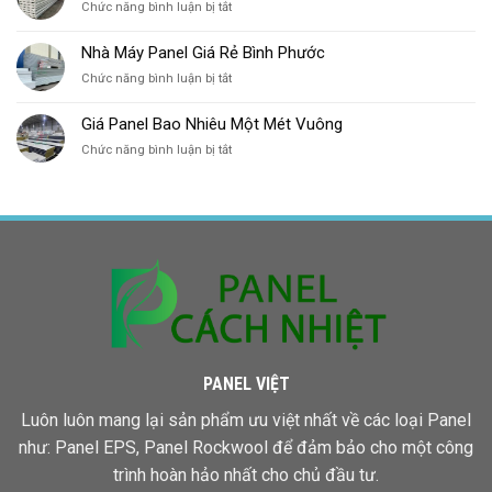
ở
Chức năng bình luận bị tắt
Dột
Nhiêu
Mái
Cho
Panel
Mùa
Nhà Máy Panel Giá Rẻ Bình Phước
EPS
Mưa
ở
Chức năng bình luận bị tắt
Tôn
Ở
Nhà
Đông
HCM
Máy
Á
Giá Panel Bao Nhiêu Một Mét Vuông
Panel
ở
Chức năng bình luận bị tắt
Giá
Giá
Rẻ
Panel
Bình
Bao
Phước
Nhiêu
Một
Mét
Vuông
PANEL VIỆT
Luôn luôn mang lại sản phẩm ưu việt nhất về các loại Panel
như: Panel EPS,
Panel Rockwool
để đảm bảo cho một công
trình hoàn hảo nhất cho chủ đầu tư.