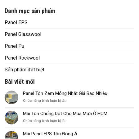
Danh mục sản phẩm
Panel EPS
Panel Glasswool
Panel Pu
Panel Rockwool
Sản phẩm đặt biệt
Bài viết mới
Panel Tôn Zem Mỏng Nhất Giá Bao Nhiêu
ở
Chức năng bình luận bị tắt
Panel
Tôn
Mái Tôn Chống Dột Cho Mùa Mưa Ở HCM
Zem
ở
Chức năng bình luận bị tắt
Mỏng
Mái
Nhất
Tôn
Giá
Mái Panel EPS Tôn Đông Á
Chống
Bao