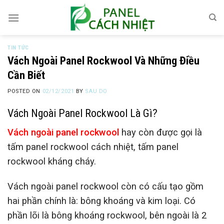
Skip
to
content
TIN TỨC
Vách Ngoài Panel Rockwool Và Những Điều
Cần Biết
POSTED ON
02/12/2021
BY
SAU DO
V
ách
N
g
oài
P
anel
R
ockwool
Là Gì?
Vách ngoài panel rockwool
hay còn được gọi là
tấm panel rockwool cách nhiệt, tấm panel
rockwool kháng cháy.
Vách ngoài panel rockwool còn có cấu tạo gồm
hai phần chính là: bông khoáng và kim loại. Có
phần lõi là bông khoáng rockwool, bên ngoài là 2