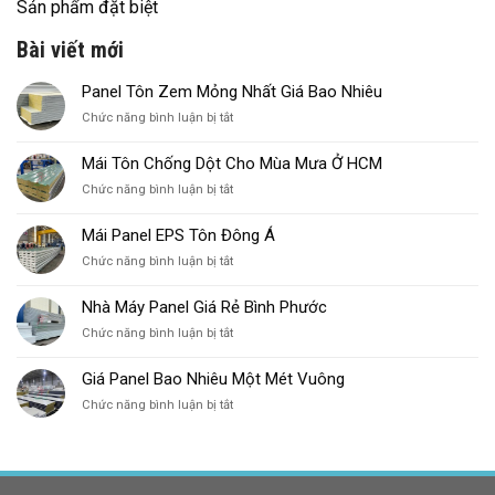
Sản phẩm đặt biệt
Bài viết mới
Panel Tôn Zem Mỏng Nhất Giá Bao Nhiêu
ở
Chức năng bình luận bị tắt
Panel
Tôn
Mái Tôn Chống Dột Cho Mùa Mưa Ở HCM
Zem
ở
Chức năng bình luận bị tắt
Mỏng
Mái
Nhất
Tôn
Giá
Mái Panel EPS Tôn Đông Á
Chống
Bao
ở
Chức năng bình luận bị tắt
Dột
Nhiêu
Mái
Cho
Panel
Mùa
Nhà Máy Panel Giá Rẻ Bình Phước
EPS
Mưa
ở
Chức năng bình luận bị tắt
Tôn
Ở
Nhà
Đông
HCM
Máy
Á
Giá Panel Bao Nhiêu Một Mét Vuông
Panel
ở
Chức năng bình luận bị tắt
Giá
Giá
Rẻ
Panel
Bình
Bao
Phước
Nhiêu