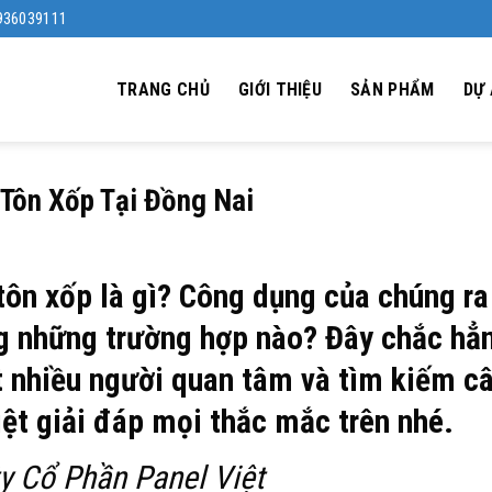
0936039111
TRANG CHỦ
GIỚI THIỆU
SẢN PHẨM
DỰ
Tôn Xốp Tại Đồng Nai
ôn xốp là gì? Công dụng của chúng ra
g những trường hợp nào? Đây chắc hẳ
t nhiều người quan tâm và tìm kiếm c
iệt giải đáp mọi thắc mắc trên nhé.
y Cổ Phần Panel Việt