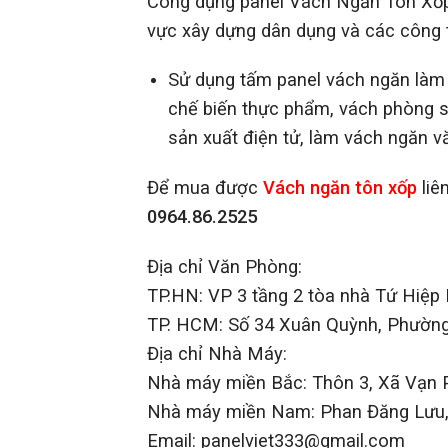
Công dụng panel Vách Ngăn Tôn Xố
vực xây dựng dân dụng và các công t
Sử dụng tấm panel vách ngăn làm
chế biến thực phẩm, vách phòng 
sản xuất điện tử, làm vách ngăn vă
Để mua được
Vách ngăn tôn xốp
liê
0964.86.2525
Địa chỉ Văn Phòng:
T
P.HN: VP 3 tầng 2 tòa nhà Tứ Hiệp
TP. HCM: Số 34 Xuân Quỳnh, Phường
Địa chỉ Nhà Máy:
Nhà máy miền Bắc: Thôn 3, Xã Vạn Ph
Nhà máy miền Nam: Phan Đăng Lưu, 
Email:
panelviet333@gmail.com