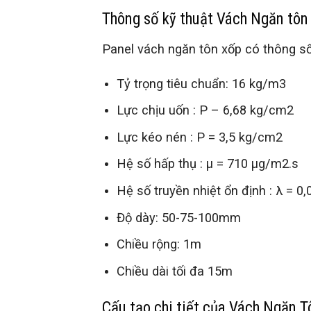
Thông số kỹ thuật Vách Ngăn tôn
Panel vách ngăn tôn xốp có thông số
Tỷ trọng tiêu chuẩn: 16 kg/m3
Lực chịu uốn : P – 6,68 kg/cm2
Lực kéo nén : P = 3,5 kg/cm2
Hệ số hấp thụ : μ = 710 μg/m2.s
Hệ số truyền nhiệt ổn định : λ = 0
Độ dày: 50-75-100mm
Chiều rộng: 1m
Chiều dài tối đa 15m
Cấu tạo chi tiết của Vách Ngăn 