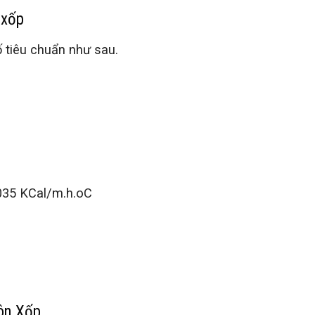
 xốp
 tiêu chuẩn như sau.
,035 KCal/m.h.oC
Tôn Xốp