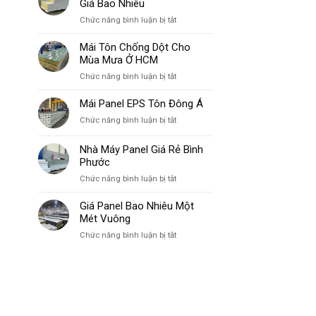
Giá Bao Nhiêu
ở
Chức năng bình luận bị tắt
Panel
Tôn
Mái Tôn Chống Dột Cho
Zem
Mùa Mưa Ở HCM
Mỏng
ở
Chức năng bình luận bị tắt
Nhất
Mái
Giá
Tôn
Mái Panel EPS Tôn Đông Á
Bao
Chống
Nhiêu
ở
Chức năng bình luận bị tắt
Dột
Mái
Cho
Panel
Nhà Máy Panel Giá Rẻ Bình
Mùa
EPS
Mưa
Phước
Tôn
Ở
ở
Chức năng bình luận bị tắt
Đông
HCM
Nhà
Á
Máy
Giá Panel Bao Nhiêu Một
Panel
Mét Vuông
Giá
ở
Chức năng bình luận bị tắt
Rẻ
Giá
Bình
Panel
Phước
Bao
Nhiêu
Một
Mét