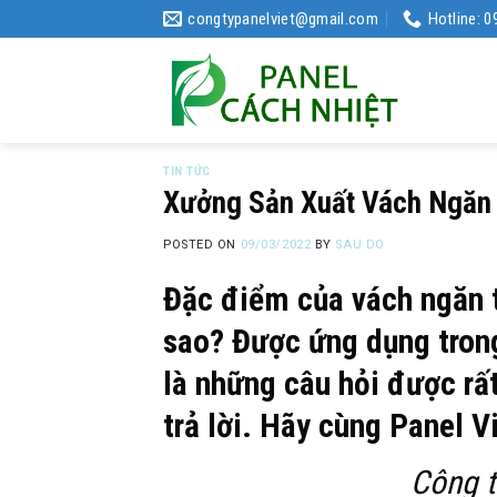
Skip
congtypanelviet@gmail.com
Hotline: 
to
content
TIN TỨC
Xưởng Sản Xuất Vách Ngăn 
POSTED ON
09/03/2022
BY
SAU DO
Đặc điểm của vách ngăn t
sao? Được ứng dụng tron
là những câu hỏi được rấ
trả lời. Hãy cùng Panel V
Công t