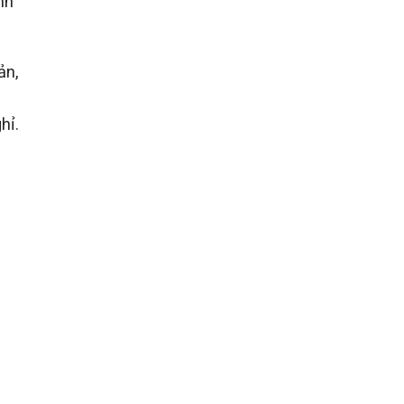
nh
ản,
hỉ.