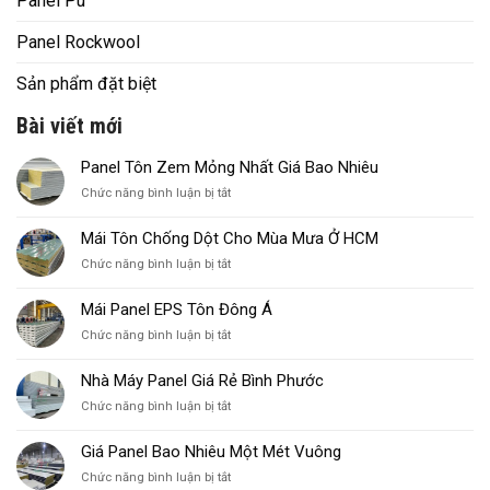
Panel Pu
Panel Rockwool
Sản phẩm đặt biệt
Bài viết mới
Panel Tôn Zem Mỏng Nhất Giá Bao Nhiêu
ở
Chức năng bình luận bị tắt
Panel
Tôn
Mái Tôn Chống Dột Cho Mùa Mưa Ở HCM
Zem
ở
Chức năng bình luận bị tắt
Mỏng
Mái
Nhất
Tôn
Giá
Mái Panel EPS Tôn Đông Á
Chống
Bao
ở
Chức năng bình luận bị tắt
Dột
Nhiêu
Mái
Cho
Panel
Mùa
Nhà Máy Panel Giá Rẻ Bình Phước
EPS
Mưa
ở
Chức năng bình luận bị tắt
Tôn
Ở
Nhà
Đông
HCM
Máy
Á
Giá Panel Bao Nhiêu Một Mét Vuông
Panel
ở
Chức năng bình luận bị tắt
Giá