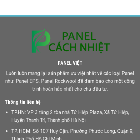
Giá
Rẻ
Panel
Bình
Bao
Phước
Nhiêu
Một
Mét
Vuông
PANEL VIỆT
Luôn luôn mang lại sản phẩm ưu việt nhất về các loại Panel
như: Panel EPS,
Panel Rockwool
để đảm bảo cho một công
trình hoàn hảo nhất cho chủ đầu tư.
Thông tin liên hệ
TP.HN:
VP 3 tầng 2 tòa nhà Tứ Hiệp Plaza, Xã Tứ Hiệp,
Huyện Thanh Trì, Thành phố Hà Nội
TP. HCM:
Số 107 Huy Cận, Phường Phước Long, Quận 9,
Thành Phố Hồ Chí Minh